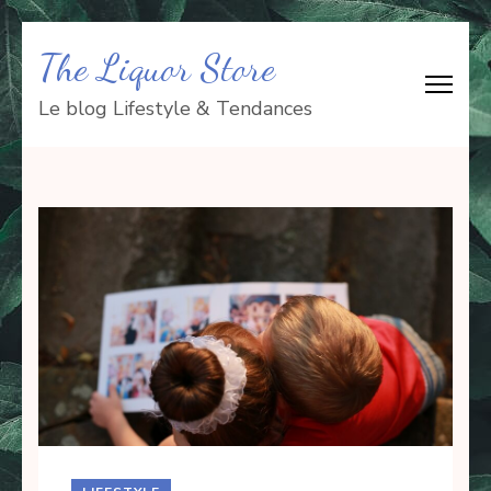
Aller
The Liquor Store
au
contenu
Le blog Lifestyle & Tendances
(Pressez
Entrée)