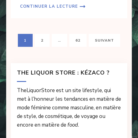
CONTINUER LA LECTURE
Navigation
PAGE
PAGE
PAGE
1
2
…
62
SUIVANT
des
articles
THE LIQUOR STORE : KÉZACO ?
TheLiquorStore est un site lifestyle, qui
met à l’honneur les tendances en matière de
mode féminine comme masculine, en matière
de style, de cosmétique, de voyage ou
encore en matière de
food
.