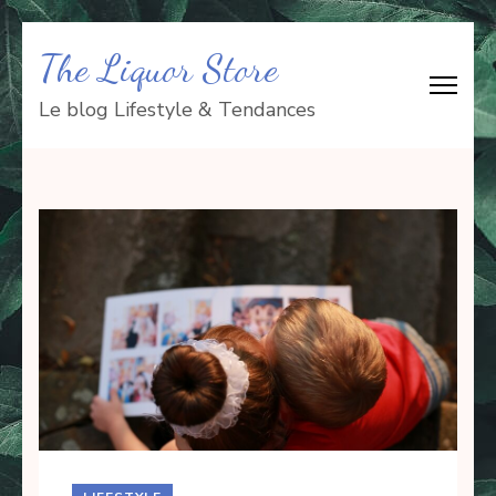
Aller
The Liquor Store
au
contenu
Le blog Lifestyle & Tendances
(Pressez
Entrée)