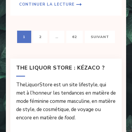
CONTINUER LA LECTURE
Navigation
PAGE
PAGE
PAGE
1
2
…
62
SUIVANT
des
articles
THE LIQUOR STORE : KÉZACO ?
TheLiquorStore est un site lifestyle, qui
met à l’honneur les tendances en matière de
mode féminine comme masculine, en matière
de style, de cosmétique, de voyage ou
encore en matière de
food
.