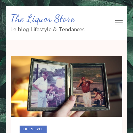
Aller
The Liquor Store
au
contenu
Le blog Lifestyle & Tendances
(Pressez
Entrée)
LIFESTYLE