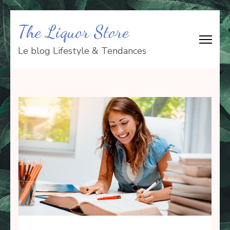
Aller
The Liquor Store
au
contenu
Le blog Lifestyle & Tendances
(Pressez
Entrée)