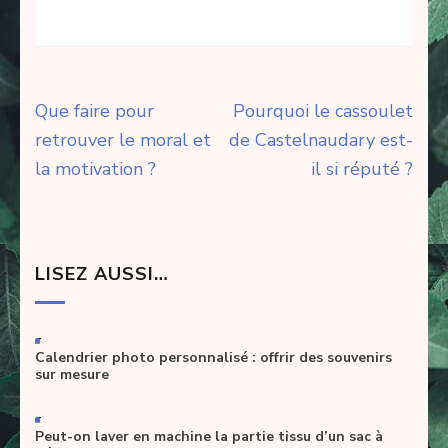
Navigation
Que faire pour
Pourquoi le cassoulet
de
retrouver le moral et
de Castelnaudary est-
l’article
la motivation ?
il si réputé ?
LISEZ AUSSI…
-
Calendrier photo personnalisé : offrir des souvenirs
sur mesure
-
Peut-on laver en machine la partie tissu d’un sac à