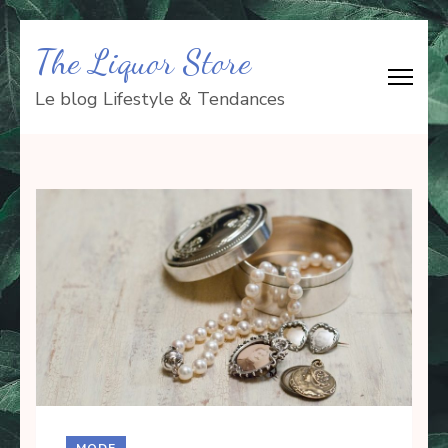
Aller
The Liquor Store
au
contenu
Le blog Lifestyle & Tendances
(Pressez
Entrée)
MODE