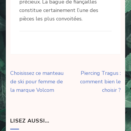
précieux. La bague de fiançailles
constitue certainement l’une des
pièces les plus convoitées.
Navigation
Choisissez ce manteau
Piercing Tragus :
de
de ski pour femme de
comment bien le
l’article
la marque Volcom
choisir ?
LISEZ AUSSI…