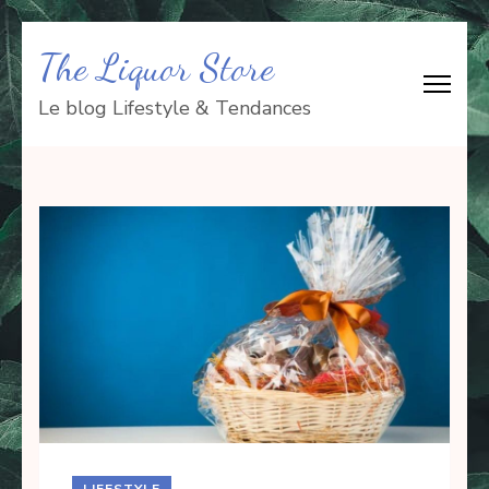
Aller
The Liquor Store
au
contenu
Le blog Lifestyle & Tendances
(Pressez
Entrée)
LIFESTYLE