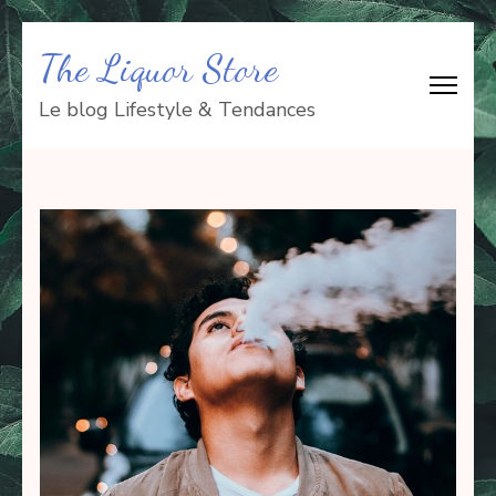
Aller
The Liquor Store
au
contenu
Le blog Lifestyle & Tendances
(Pressez
Entrée)