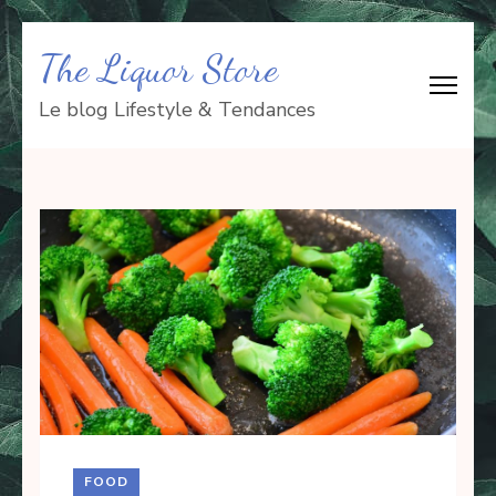
Aller
The Liquor Store
au
contenu
Le blog Lifestyle & Tendances
(Pressez
Entrée)
FOOD