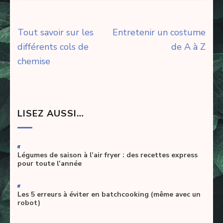
Navigation
Tout savoir sur les
Entretenir un costume
de
différents cols de
de A à Z
l’article
chemise
LISEZ AUSSI…
-
Légumes de saison à l’air fryer : des recettes express
pour toute l’année
-
Les 5 erreurs à éviter en batchcooking (même avec un
robot)