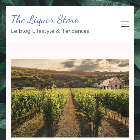
Aller
The Liquor Store
au
contenu
Le blog Lifestyle & Tendances
(Pressez
Entrée)