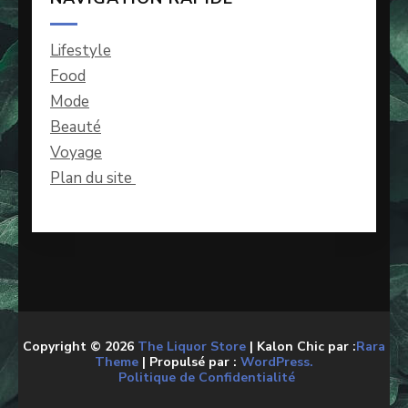
Lifestyle
Food
Mode
Beauté
Voyage
Plan du site
Copyright © 2026
The Liquor Store
| Kalon Chic par :
Rara
Theme
| Propulsé par :
WordPress.
Politique de Confidentialité