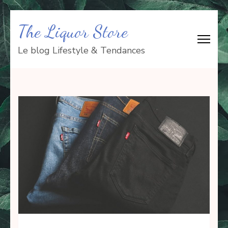
Aller
The Liquor Store
au
contenu
Le blog Lifestyle & Tendances
(Pressez
Entrée)