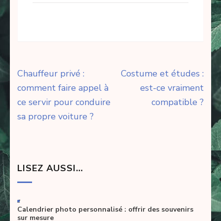
Navigation
Chauffeur privé :
Costume et études :
de
comment faire appel à
est-ce vraiment
l’article
ce servir pour conduire
compatible ?
sa propre voiture ?
LISEZ AUSSI…
-
Calendrier photo personnalisé : offrir des souvenirs
sur mesure