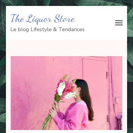
Aller
The Liquor Store
au
contenu
Le blog Lifestyle & Tendances
(Pressez
Entrée)