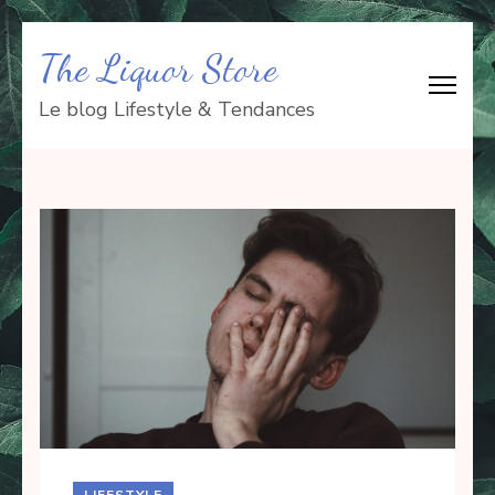
Aller
The Liquor Store
au
contenu
Le blog Lifestyle & Tendances
(Pressez
Entrée)
LIFESTYLE