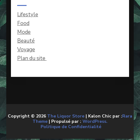
Lifestyle
Food
Mode
Beauté
Voyage
Plan du site
Copyright © 2026
The Liquor Store
| Kalon Chic par :
Rara
Theme
| Propulsé par :
WordPress.
Politique de Confidentialité