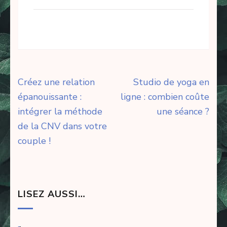
Navigation
Créez une relation
Studio de yoga en
de
épanouissante :
ligne : combien coûte
l’article
intégrer la méthode
une séance ?
de la CNV dans votre
couple !
LISEZ AUSSI…
-