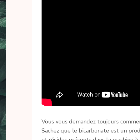
Vous vous demandez toujours comment
Sachez que le bicarbonate est un produ
et résidus présents dans la machine à l