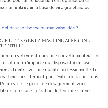
ssi que pour un fonctionnement optimal de la
liser un
entretien
à base de vinaigre blanc, au
u gel douche : bonne ou mauvaise idée ?
OUR NETTOYER LA MACHINE APRÈS UNE
TEINTURE
eindre un
vêtement
dans une nouvelle
couleur
en
ette solution, n’importe qui disposant d’un lave-
ments teints
avec une qualité professionnelle. Le
 la machine correctement pour éviter de tacher tous
 Pour éviter ce genre de désagrément, voici
iliser après une opération de teinture sur vos