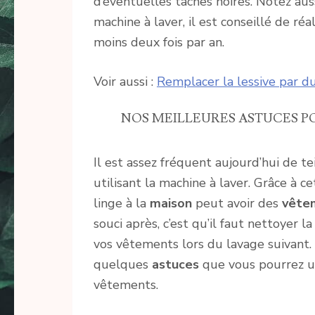
d’éventuelles taches noires. Notez au
machine à laver, il est conseillé de réa
moins deux fois par an.
Voir aussi :
Remplacer la lessive par d
NOS MEILLEURES ASTUCES P
Il est assez fréquent aujourd’hui de t
utilisant la machine à laver. Grâce à c
linge à la
maison
peut avoir des
vête
souci après, c’est qu’il faut nettoyer
vos vêtements lors du lavage suivant.
quelques
astuces
que vous pourrez ut
vêtements.