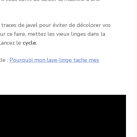
s traces de javel pour éviter de décolorer vos
r ce faire, mettez les vieux linges dans la
lancez le
cycle
.
le :
Pourquoi mon lave-linge tache mes