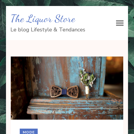
Aller
The Liquor Store
au
contenu
Le blog Lifestyle & Tendances
(Pressez
Entrée)
MODE