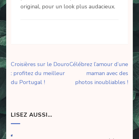
original, pour un look plus audacieux.
Navigation
Croisières sur le Douro
Célébrez l’amour d’une
de
: profitez du meilleur
maman avec des
l’article
du Portugal !
photos inoubliables !
LISEZ AUSSI…
-