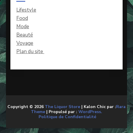
Lifestyle
Food
Mode
Beauté
Voyage
Plan du site
Copyright © 2026
The Liquor Store
| Kalon Chic par :
Rara
Theme
| Propulsé par :
WordPress.
Politique de Confidentialité