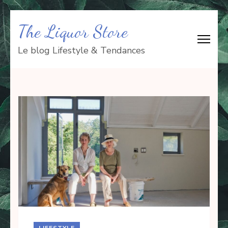
Aller
The Liquor Store
au
contenu
Le blog Lifestyle & Tendances
(Pressez
Entrée)
LIFESTYLE