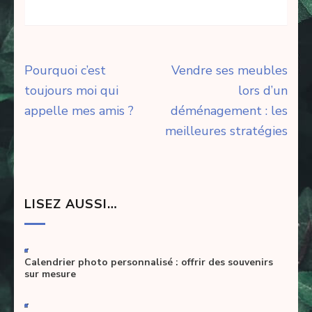
Navigation
Pourquoi c’est
Vendre ses meubles
de
toujours moi qui
lors d’un
l’article
appelle mes amis ?
déménagement : les
meilleures stratégies
LISEZ AUSSI…
-
Calendrier photo personnalisé : offrir des souvenirs
sur mesure
-