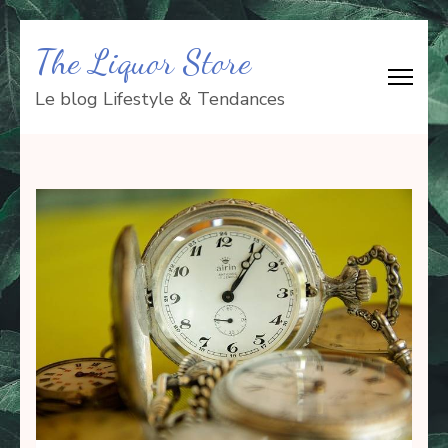
Aller
The Liquor Store
au
contenu
Le blog Lifestyle & Tendances
(Pressez
Entrée)