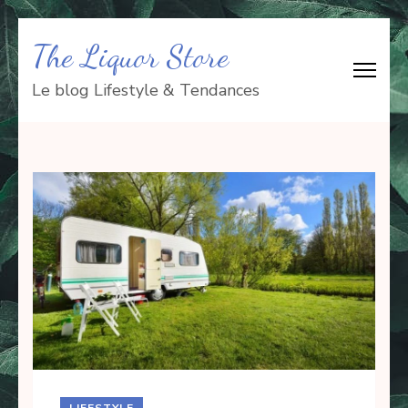
Aller
The Liquor Store
au
contenu
Le blog Lifestyle & Tendances
(Pressez
Entrée)
LIFESTYLE