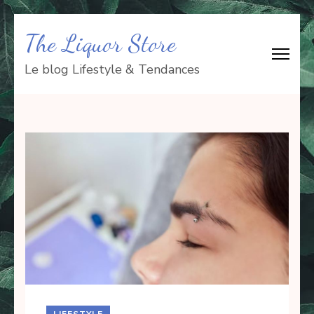
Aller
The Liquor Store
au
contenu
Le blog Lifestyle & Tendances
(Pressez
Entrée)
LIFESTYLE