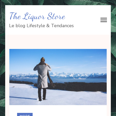
Aller
The Liquor Store
au
contenu
Le blog Lifestyle & Tendances
(Pressez
Entrée)
MODE