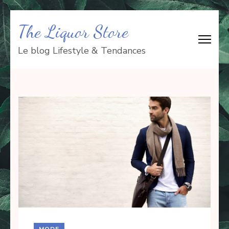
Aller
The Liquor Store
au
contenu
Le blog Lifestyle & Tendances
(Pressez
Entrée)
MODE