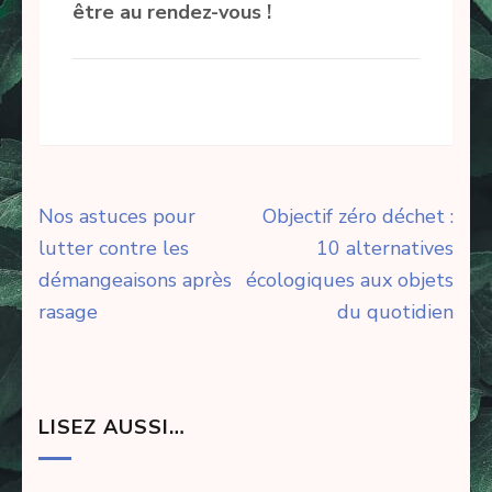
être au rendez-vous !
Navigation
Nos astuces pour
Objectif zéro déchet :
de
lutter contre les
10 alternatives
l’article
démangeaisons après
écologiques aux objets
rasage
du quotidien
LISEZ AUSSI…