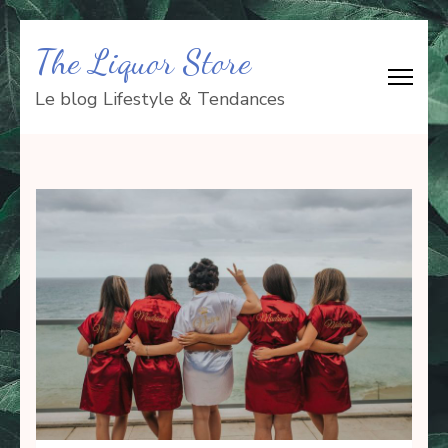
Aller
The Liquor Store
au
contenu
Le blog Lifestyle & Tendances
(Pressez
Entrée)