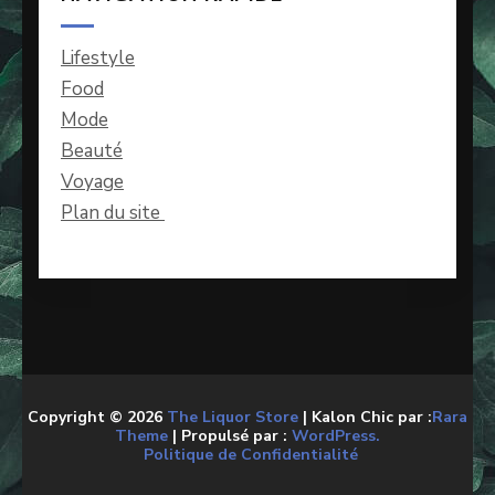
Lifestyle
Food
Mode
Beauté
Voyage
Plan du site
Copyright © 2026
The Liquor Store
| Kalon Chic par :
Rara
Theme
| Propulsé par :
WordPress.
Politique de Confidentialité