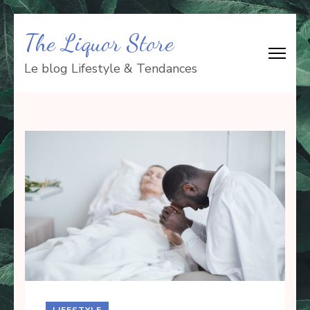
Aller
The Liquor Store
au
contenu
Le blog Lifestyle & Tendances
(Pressez
Entrée)
LIFESTYLE