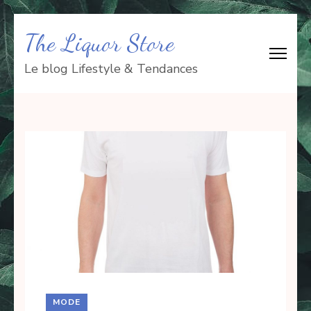
Aller
The Liquor Store
au
contenu
Le blog Lifestyle & Tendances
(Pressez
Entrée)
MODE