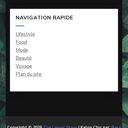
NAVIGATION RAPIDE
Lifestyle
Food
Mode
Beauté
Voyage
Plan du site
Copyright © 2026
The Liquor Store
| Kalon Chic par :
Rara