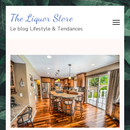
Aller
The Liquor Store
au
contenu
Le blog Lifestyle & Tendances
(Pressez
Entrée)