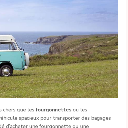
s chers que les
fourgonnettes
ou les
 véhicule spacieux pour transporter des bagages
dé d’acheter une fourgonnette ou une