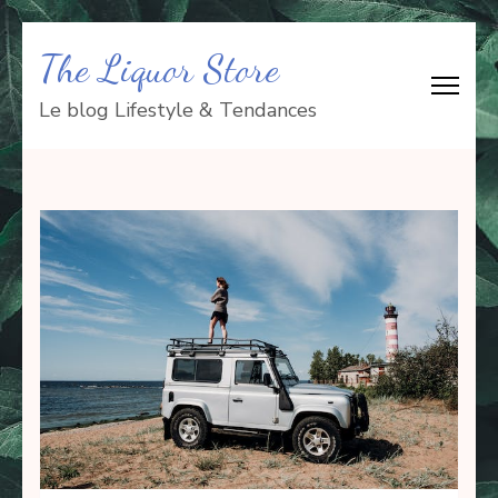
Aller
The Liquor Store
au
contenu
Le blog Lifestyle & Tendances
(Pressez
Entrée)