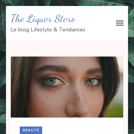
Aller
The Liquor Store
au
contenu
Le blog Lifestyle & Tendances
(Pressez
Entrée)
BEAUTÉ