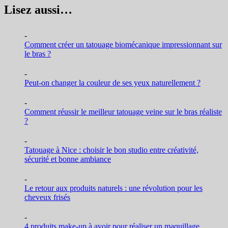
l’article
Lisez aussi…
-
Comment créer un tatouage biomécanique impressionnant sur
le bras ?
-
Peut-on changer la couleur de ses yeux naturellement ?
-
Comment réussir le meilleur tatouage veine sur le bras réaliste
?
-
Tatouage à Nice : choisir le bon studio entre créativité,
sécurité et bonne ambiance
-
Le retour aux produits naturels : une révolution pour les
cheveux frisés
-
4 produits make-up à avoir pour réaliser un maquillage