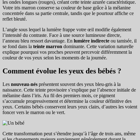
les ondes longues (rouges), créant cette teinte azurée caractéristique.
Votre iris marron conserve sa couleur de base grâce à la mélanine
concentrée dans sa partie centrale, tandis que le pourtour affiche ce
reflet bleuté.
L’angle sous lequel la lumière frappe votre œil modifie également
l’intensité du contraste. Face à une source lumineuse directe,
l’anneau bleu ressort davantage. En
lumière indirecte
ou tamisée, il
se fond dans la
teinte marron
dominante. Cette variation naturelle
explique pourquoi vos proches peuvent percevoir différemment la
couleur de vos yeux selon les moments de la journée.
Comment évolue les yeux des bébés ?
Les
nouveau-nés
présentent souvent des yeux bleu-gris à la
naissance. Cette teinte provisoire s’explique par l’absence initiale de
mélanine dans l’iris. Au fil des premiers mois, ce pigment
s’accumule progressivement et détermine la couleur définitive des
yeux. Certains bébés conservent leurs yeux clairs, d’autres les voient
foncer vers le marron ou le vert.
Cette transformation peut s’étendre jusqu’à l’âge de trois ans, même
si les changements majeurs surviennent généralement durant la