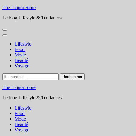
Aller
The Liquor Store
au
Le blog Lifestyle & Tendances
contenu
(Pressez
Entrée)
Lifestyle
Food
Mode
Beauté
Voyage
Rechercher :
The Liquor Store
Le blog Lifestyle & Tendances
Lifestyle
Food
Mode
Beauté
Voyage