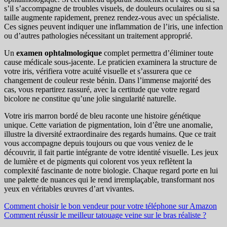
s’il s’accompagne de troubles visuels, de douleurs oculaires ou si sa
taille augmente rapidement, prenez rendez-vous avec un spécialiste.
Ces signes peuvent indiquer une inflammation de l’iris, une infection
ou d’autres pathologies nécessitant un traitement approprié.
Un
examen ophtalmologique
complet permettra d’éliminer toute
cause médicale sous-jacente. Le praticien examinera la structure de
votre iris, vérifiera votre acuité visuelle et s’assurera que ce
changement de couleur reste bénin. Dans l’immense majorité des
cas, vous repartirez rassuré, avec la certitude que votre regard
bicolore ne constitue qu’une jolie singularité naturelle.
Votre iris marron bordé de bleu raconte une histoire génétique
unique. Cette variation de pigmentation, loin d’être une anomalie,
illustre la diversité extraordinaire des regards humains. Que ce trait
vous accompagne depuis toujours ou que vous veniez de le
découvrir, il fait partie intégrante de votre identité visuelle. Les jeux
de lumière et de pigments qui colorent vos yeux reflètent la
complexité fascinante de notre biologie. Chaque regard porte en lui
une palette de nuances qui le rend irremplaçable, transformant nos
yeux en véritables œuvres d’art vivantes.
Navigation
Comment choisir le bon vendeur pour votre téléphone sur Amazon
Comment réussir le meilleur tatouage veine sur le bras réaliste ?
de