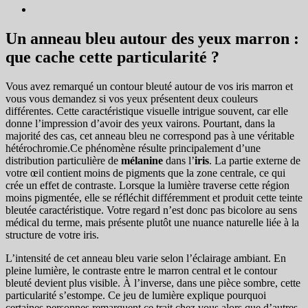
Un anneau bleu autour des yeux marron :
que cache cette particularité ?
Vous avez remarqué un contour bleuté autour de vos iris marron et
vous vous demandez si vos yeux présentent deux couleurs
différentes. Cette caractéristique visuelle intrigue souvent, car elle
donne l’impression d’avoir des yeux vairons. Pourtant, dans la
majorité des cas, cet anneau bleu ne correspond pas à une véritable
hétérochromie.Ce phénomène résulte principalement d’une
distribution particulière de
mélanine
dans l’
iris
. La partie externe de
votre œil contient moins de pigments que la zone centrale, ce qui
crée un effet de contraste. Lorsque la lumière traverse cette région
moins pigmentée, elle se réfléchit différemment et produit cette teinte
bleutée caractéristique. Votre regard n’est donc pas bicolore au sens
médical du terme, mais présente plutôt une nuance naturelle liée à la
structure de votre iris.
L’intensité de cet anneau bleu varie selon l’éclairage ambiant. En
pleine lumière, le contraste entre le marron central et le contour
bleuté devient plus visible. À l’inverse, dans une pièce sombre, cette
particularité s’estompe. Ce jeu de lumière explique pourquoi
certaines personnes remarquent ce trait chez vous alors que d’autres