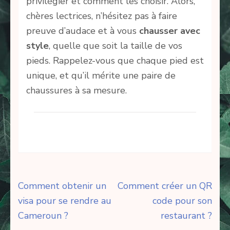
privilégier et comment les choisir. Alors,
chères lectrices, n’hésitez pas à faire
preuve d’audace et à vous
chausser avec
style
, quelle que soit la taille de vos
pieds. Rappelez-vous que chaque pied est
unique, et qu’il mérite une paire de
chaussures à sa mesure.
Navigation
Comment obtenir un
Comment créer un QR
de
visa pour se rendre au
code pour son
l’article
Cameroun ?
restaurant ?