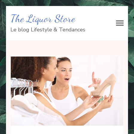
Aller
The Liquor Store
au
contenu
Le blog Lifestyle & Tendances
(Pressez
Entrée)