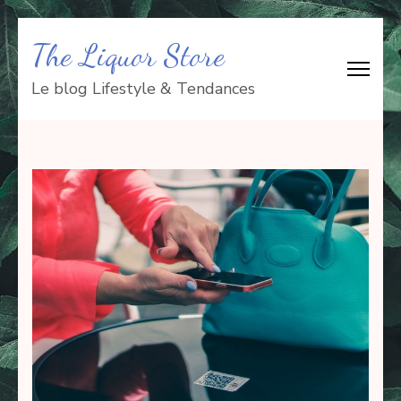
Aller
The Liquor Store
au
contenu
Le blog Lifestyle & Tendances
(Pressez
Entrée)