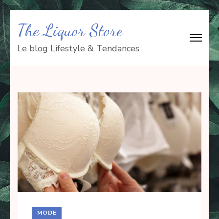
Aller
The Liquor Store
au
contenu
Le blog Lifestyle & Tendances
(Pressez
Entrée)
MODE