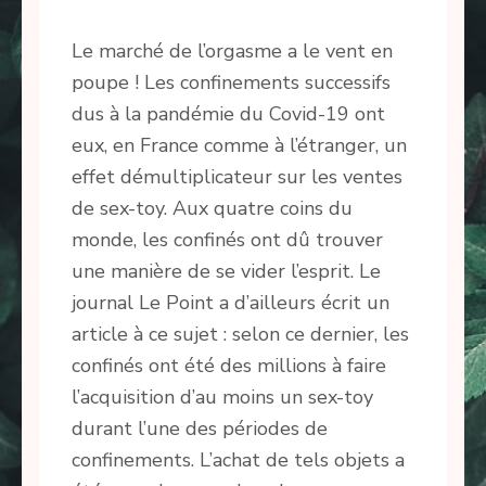
Le marché de l’orgasme a le vent en
poupe ! Les confinements successifs
dus à la pandémie du Covid-19 ont
eux, en France comme à l’étranger, un
effet démultiplicateur sur les ventes
de sex-toy. Aux quatre coins du
monde, les confinés ont dû trouver
une manière de se vider l’esprit. Le
journal Le Point a d’ailleurs écrit un
article à ce sujet : selon ce dernier, les
confinés ont été des millions à faire
l’acquisition d’au moins un sex-toy
durant l’une des périodes de
confinements. L’achat de tels objets a