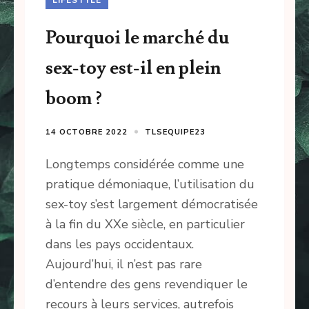
Pourquoi le marché du
sex-toy est-il en plein
boom ?
14 OCTOBRE 2022
TLSEQUIPE23
Longtemps considérée comme une
pratique démoniaque, l’utilisation du
sex-toy s’est largement démocratisée
à la fin du XXe siècle, en particulier
dans les pays occidentaux.
Aujourd’hui, il n’est pas rare
d’entendre des gens revendiquer le
recours à leurs services, autrefois