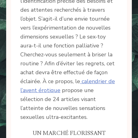
l’identification précise des besoins et
des attentes recherchés à travers
l’objet. S’agit-il d’une envie tournée
vers l’expérimentation de nouvelles
dimensions sexuelles ? Le sex-toy
aura-t-il une fonction palliative ?
Cherchez-vous seulement à briser la
routine ? Afin d’éviter les regrets, cet
achat devra être effectué de façon
éclairée. À ce propos, le
calendrier de
l’avent érotique
propose une
sélection de 24 articles visant
l’atteinte de nouvelles sensations
sexuelles ultra-excitantes.
UN MARCHÉ FLORISSANT