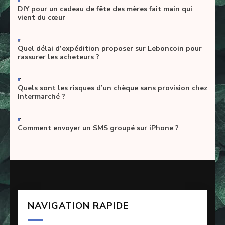
DIY pour un cadeau de fête des mères fait main qui
vient du cœur
-
Quel délai d’expédition proposer sur Leboncoin pour
rassurer les acheteurs ?
-
Quels sont les risques d’un chèque sans provision chez
Intermarché ?
-
Comment envoyer un SMS groupé sur iPhone ?
NAVIGATION RAPIDE