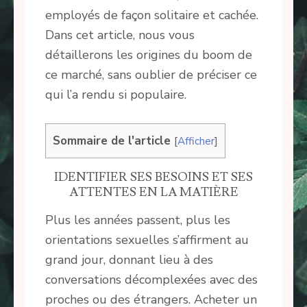
employés de façon solitaire et cachée.
Dans cet article, nous vous
détaillerons les origines du boom de
ce marché, sans oublier de préciser ce
qui l’a rendu si populaire.
Sommaire de l'article
[
Afficher
]
IDENTIFIER SES BESOINS ET SES
ATTENTES EN LA MATIÈRE
Plus les années passent, plus les
orientations sexuelles s’affirment au
grand jour, donnant lieu à des
conversations décomplexées avec des
proches ou des étrangers. Acheter un