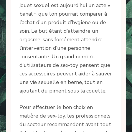
jouet sexuel est aujourd’hui un acte «
banal » que l’on pourrait comparer à
l’achat d’un produit d’hygiène ou de
soin. Le but étant d’atteindre un
orgasme, sans forcément attendre
l’intervention d’une personne
consentante. Un grand nombre
d’utilisateurs de sex-toy pensent que
ces accessoires peuvent aider à sauver
une vie sexuelle en berne, tout en
ajoutant du piment sous la couette.
Pour effectuer le bon choix en
matière de sex-toy, les professionnels
du secteur recommandent avant tout