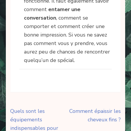
fonctionne. Il faut également savoir
comment
entamer une
conversation
, comment se
comporter et comment créer une
bonne impression. Si vous ne savez
pas comment vous y prendre, vous
aurez peu de chances de rencontrer
quelqu’un de spécial.
Navigation
Quels sont les
Comment épaissir les
de
équipements
cheveux fins ?
l’article
indispensables pour