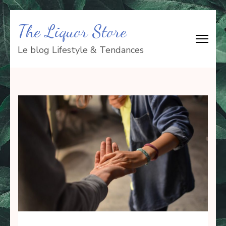
Aller
The Liquor Store
au
contenu
Le blog Lifestyle & Tendances
(Pressez
Entrée)