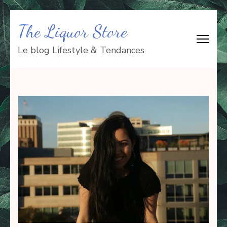
Aller
The Liquor Store
au
contenu
Le blog Lifestyle & Tendances
(Pressez
Entrée)