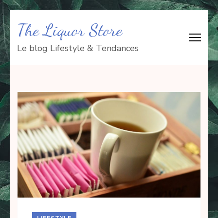
Aller
The Liquor Store
au
contenu
Le blog Lifestyle & Tendances
(Pressez
Entrée)
LIFESTYLE