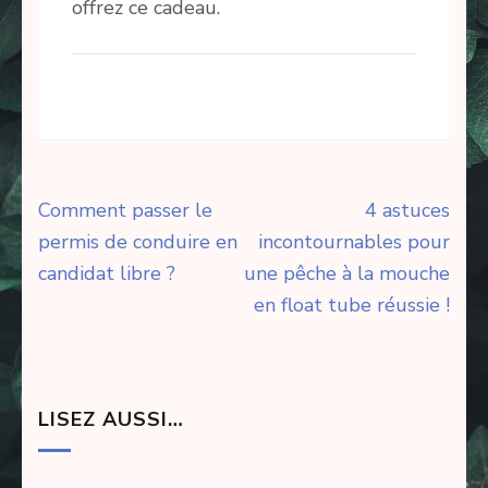
offrez ce cadeau.
Navigation
Comment passer le
4 astuces
de
permis de conduire en
incontournables pour
l’article
candidat libre ?
une pêche à la mouche
en float tube réussie !
LISEZ AUSSI…
-