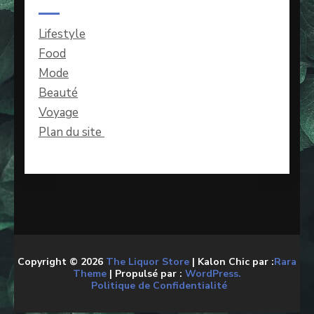
Lifestyle
Food
Mode
Beauté
Voyage
Plan du site
Copyright © 2026
The Liquor Store
| Kalon Chic par :
Rara
Theme
| Propulsé par :
WordPress.
Politique de Confidentialité