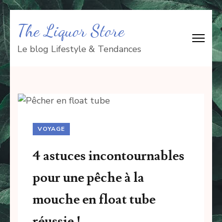
Aller
The Liquor Store
au
contenu
Le blog Lifestyle & Tendances
(Pressez
Entrée)
VOYAGE
4 astuces incontournables
pour une pêche à la
mouche en float tube
réussie !