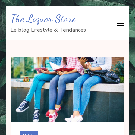
Aller
The Liquor Store
au
contenu
Le blog Lifestyle & Tendances
(Pressez
Entrée)
MODE