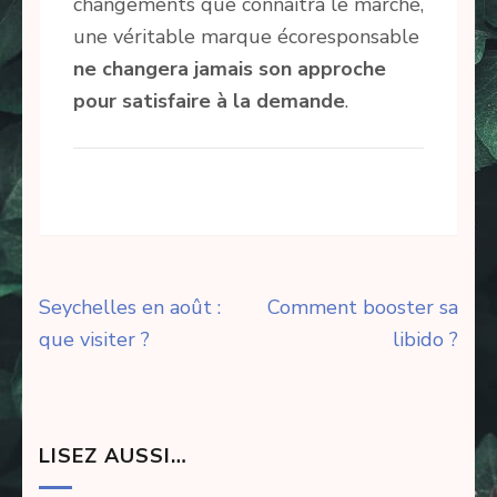
changements que connaîtra le marché,
une véritable marque écoresponsable
ne changera jamais son approche
pour satisfaire à la demande
.
Navigation
Seychelles en août :
Comment booster sa
de
que visiter ?
libido ?
l’article
LISEZ AUSSI…