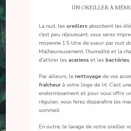
UN OREILLER À MÉMO
La nuit, les
oreillers
absorbent les élém
c’est peu réjouissant, vous serez impr
moyenne 1.5 litre de sueur par nuit do
Malheureusement, l’humidité et la cha
d’attirer les
acariens
et les
bactéries
Par ailleurs, le
nettoyage
de vos acces
fraîcheur
à votre linge de lit. C’est u
endormissement et pour vous offrir un
régulier, vous ferez disparaître les m
sommeil.
En outre, le lavage de votre oreiller 