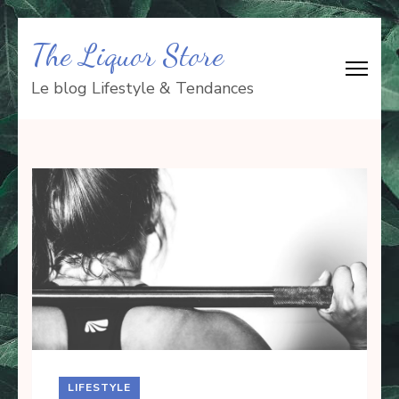
Aller
The Liquor Store
au
contenu
Le blog Lifestyle & Tendances
(Pressez
Entrée)
LIFESTYLE