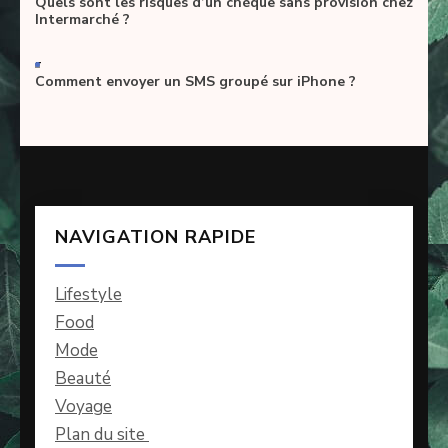
Quels sont les risques d’un chèque sans provision chez
Intermarché ?
-
Comment envoyer un SMS groupé sur iPhone ?
NAVIGATION RAPIDE
Lifestyle
Food
Mode
Beauté
Voyage
Plan du site