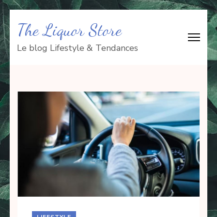
Aller
The Liquor Store
au
contenu
Le blog Lifestyle & Tendances
(Pressez
Entrée)
LIFESTYLE