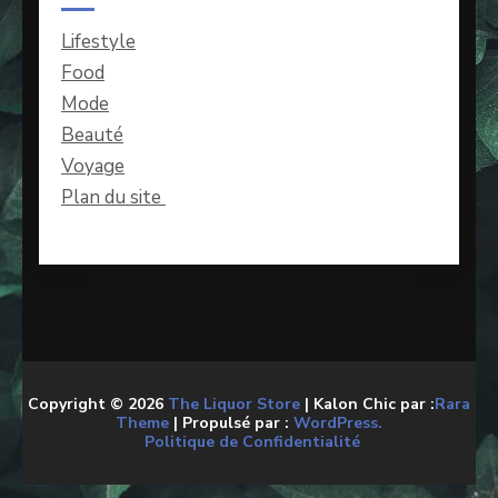
Lifestyle
Food
Mode
Beauté
Voyage
Plan du site
Copyright © 2026
The Liquor Store
| Kalon Chic par :
Rara
Theme
| Propulsé par :
WordPress.
Politique de Confidentialité