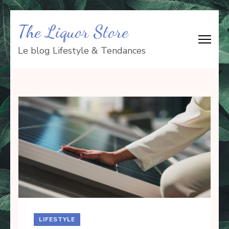
Aller
The Liquor Store
au
contenu
Le blog Lifestyle & Tendances
(Pressez
Entrée)
LIFESTYLE