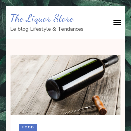
Aller
The Liquor Store
au
contenu
Le blog Lifestyle & Tendances
(Pressez
Entrée)
FOOD