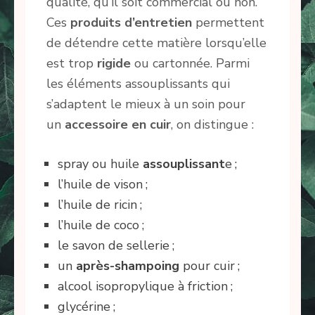
qualité, qu’il soit commercial ou non.
Ces
produits d’entretien
permettent
de détendre cette matière lorsqu’elle
est trop
rigide
ou cartonnée. Parmi
les éléments assouplissants qui
s’adaptent le mieux à un soin pour
un
accessoire en cuir
, on distingue :
spray ou huile
assouplissant
e ;
l’huile de vison ;
l’huile de ricin ;
l’huile de coco ;
le savon de sellerie ;
un
après-shampoing
pour cuir ;
alcool isopropylique à friction ;
glycérine ;