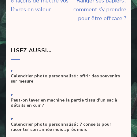
Navigation
6 façons de mettre vos
Ranger ses papiers :
de
lèvres en valeur
comment s’y prendre
l’article
pour être efficace ?
LISEZ AUSSI…
-
Calendrier photo personnalisé : offrir des souvenirs
sur mesure
-
Peut-on laver en machine la partie tissu d’un sac à
détails en cuir ?
-
Calendrier photo personnalisé : 7 conseils pour
raconter son année mois après mois