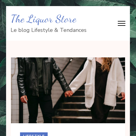
Aller
The Liquor Store
au
contenu
Le blog Lifestyle & Tendances
(Pressez
Entrée)
LIFESTYLE