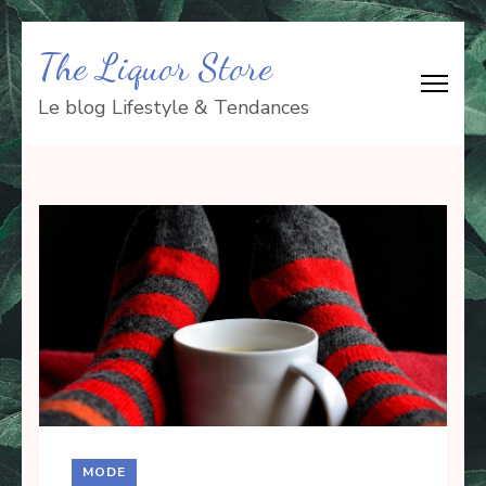
Aller
The Liquor Store
au
contenu
Le blog Lifestyle & Tendances
(Pressez
Entrée)
MODE