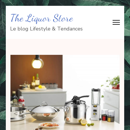
Aller
The Liquor Store
au
contenu
Le blog Lifestyle & Tendances
(Pressez
Entrée)