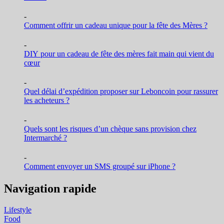
-
Comment offrir un cadeau unique pour la fête des Mères ?
-
DIY pour un cadeau de fête des mères fait main qui vient du
cœur
-
Quel délai d’expédition proposer sur Leboncoin pour rassurer
les acheteurs ?
-
Quels sont les risques d’un chèque sans provision chez
Intermarché ?
-
Comment envoyer un SMS groupé sur iPhone ?
Navigation rapide
Lifestyle
Food