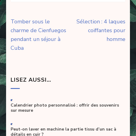
Navigation
Tomber sous le
Sélection : 4 laques
de
charme de Cienfuegos
coiffantes pour
l’article
pendant un séjour à
homme
Cuba
LISEZ AUSSI…
-
Calendrier photo personnalisé : offrir des souvenirs
sur mesure
-
Peut-on laver en machine la partie tissu d’un sac à
détails en cuir ?