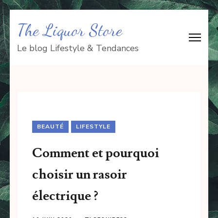
Aller
The Liquor Store
au
contenu
Le blog Lifestyle & Tendances
(Pressez
Entrée)
BEAUTÉ
LIFESTYLE
Comment et pourquoi
choisir un rasoir
électrique ?