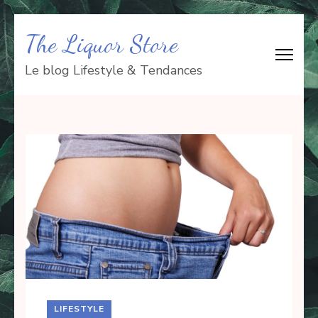
Aller
The Liquor Store
au
contenu
Le blog Lifestyle & Tendances
(Pressez
Entrée)
LIFESTYLE