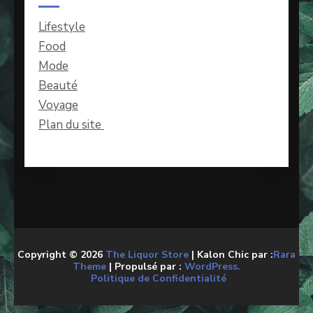
Lifestyle
Food
Mode
Beauté
Voyage
Plan du site
Copyright © 2026
The Liquor Store
| Kalon Chic par :
Rara
Theme
| Propulsé par :
WordPress.
Politique de Confidentialité