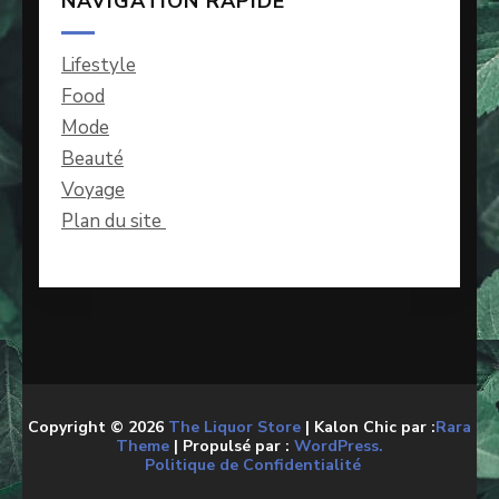
NAVIGATION RAPIDE
Lifestyle
Food
Mode
Beauté
Voyage
Plan du site
Copyright © 2026
The Liquor Store
| Kalon Chic par :
Rara
Theme
| Propulsé par :
WordPress.
Politique de Confidentialité