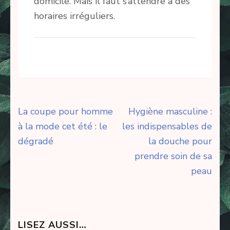
domicile. Mais il faut s’attendre à des
horaires irréguliers.
Navigation
La coupe pour homme
Hygiène masculine :
de
à la mode cet été : le
les indispensables de
l’article
dégradé
la douche pour
prendre soin de sa
peau
LISEZ AUSSI…