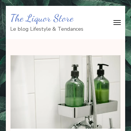
Aller
The Liquor Store
au
contenu
Le blog Lifestyle & Tendances
(Pressez
Entrée)